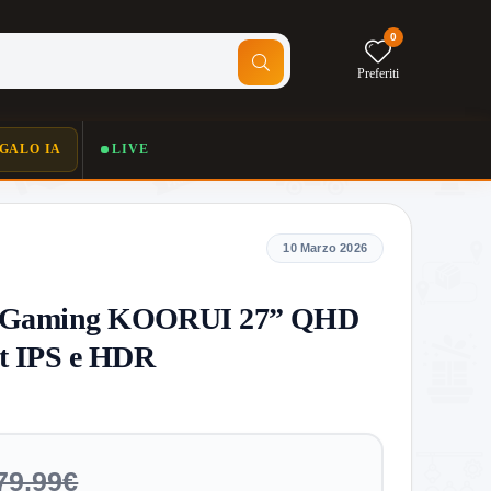
0
Preferiti
GALO IA
LIVE
10 Marzo 2026
r Gaming KOORUI 27” QHD
t IPS e HDR
79,99€