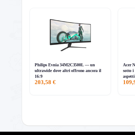
139,99€
139,99€
139,99€
ATTUALE
MINIMO
MASSIMO
Philips Evnia 34M2C3500L — un
Acer 
ultrawide dove altri offrono ancora il
sotto i
16:9
aspetti
203,58 €
109,