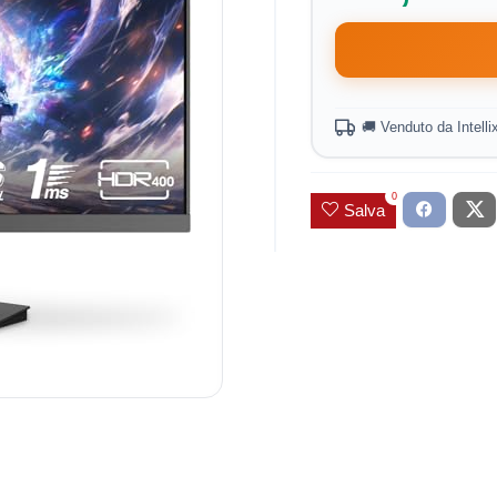
🚚 Venduto da Intell
0
Salva