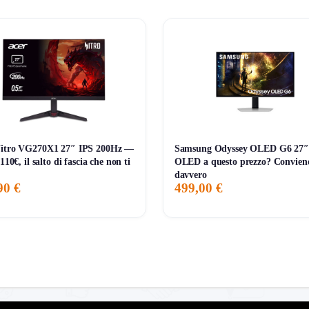
📊 Monitoraggio avviato — il grafico apparirà alla prossima variazione di prezz
Nitro VG270X1 27″ IPS 200Hz —
Samsung Odyssey OLED G6 27
 110€, il salto di fascia che non ti
OLED a questo prezzo? Convien
davvero
90 €
499,00 €