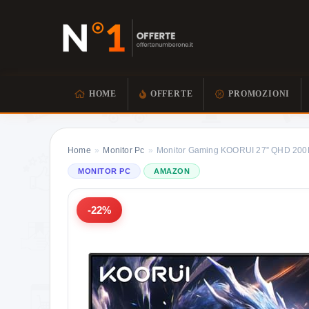
HOME
OFFERTE
PROMOZIONI
Home
»
Monitor Pc
»
Monitor Gaming KOORUI 27” QHD 200H
MONITOR PC
AMAZON
-22%