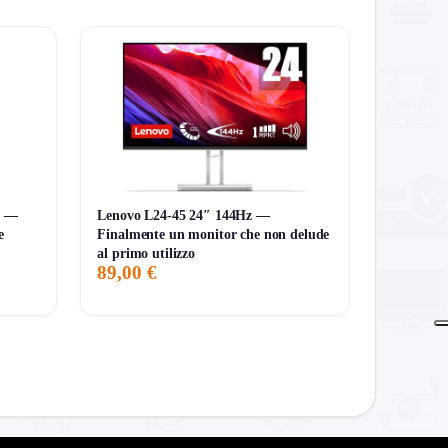
o
″ —
Lenovo L24-45 24″ 144Hz —
e
Finalmente un monitor che non delude
al primo utilizzo
89,00 €