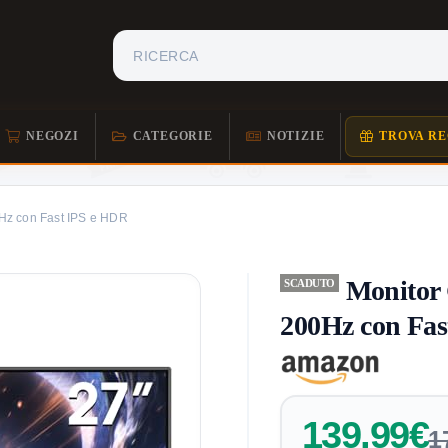
NEGOZI
CATEGORIE
NOTIZIE
TROVA RE
z con Fast IPS e HDR
Monito
SCADUTO
200Hz con Fas
139,99€
1