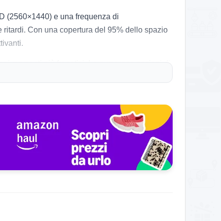
QHD (2560×1440) e una frequenza di
e ritardi. Con una copertura del 95% dello spazio
tivanti.
nei momenti più frenetici. Le numerose opzioni di
upportando risoluzioni fino a 1440P a 200Hz. Per
 di gioco. La vivacità dei colori e la nitidezza
alcuni segnalano che la calibratura iniziale dei
he cercano prestazioni elevate senza