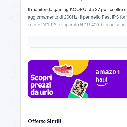
Il monitor da gaming KOORUI da 27 pollici offre 
aggiornamento di 200Hz. Il pannello Fast IPS forn
colore DCI-P3 e supporto HDR 400, i colori sono vivi
In aggiunta, la tecnologia Adaptive Sync riduce i
connessione, tra cui HDMI 2.0 e DisplayPort 1.4, 
chi gioca a lungo, l’attenzione al comfort è evidente
Cosa ne pensa chi l’ha provato
Molti utenti apprezzano la qualità visiva e la rapi
delle immagini sono frequentemente sottolineate, 
colori richiede un po’ di tempo per ottenere il ma
compromettere il comfort visivo.
Storico Prezzo
Offerte Simili
236 giorni di monitoraggio