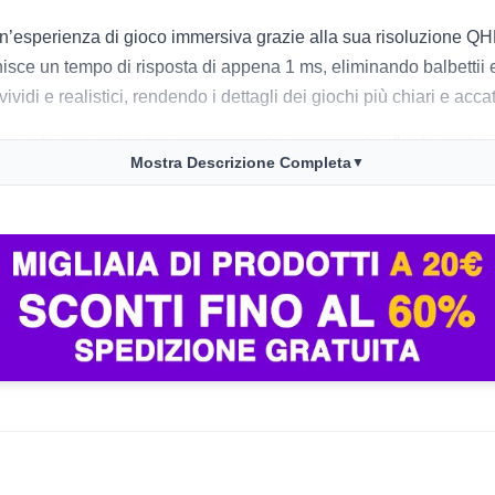
un’esperienza di gioco immersiva grazie alla sua risoluzione 
isce un tempo di risposta di appena 1 ms, eliminando balbettii 
di e realistici, rendendo i dettagli dei giochi più chiari e accat
l lag e lo screen tearing, consentendo un gameplay fluido anche 
Mostra Descrizione Completa
▼
ti permettono di sfruttare al massimo le capacità del monitor, s
 grazie alla tecnologia anti-sfarfallio e al filtro per la luce blu.
dità del KOORUI, notando un netto miglioramento nelle prestazioni
così come la comodità durante le sessioni prolungate. Tuttavia, 
ssimo. In generale, è un’ottima scelta per i gamer più esigenti c