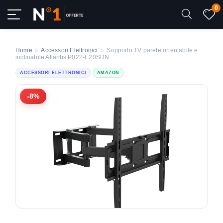
0
Home
»
Accessori Elettronici
»
Supporto TV parete orientabile e
inclinabile Atlantis P022-E20SDN
ACCESSORI ELETTRONICI
AMAZON
-8%