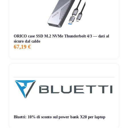
Chi ha testato il supporto TV Atlantis P022-E20SDN
apprezza particolarmente la sua versatilità. Molti utenti
evidenziano la facilità di installazione e la robustezza del
prodotto, che offre un buon supporto anche per TV più
pesanti. La possibilità di regolare l’inclinazione e la
ORICO case SSD M.2 NVMe Thunderbolt 4/3 — dati al
rotazione permette di adattare la visione a seconda della
sicuro dal caldo
67,19 €
posizione del divano o della poltrona. Tuttavia, alcuni hanno
notato che la regolazione dell’inclinazione potrebbe
richiedere un po’ di pratica iniziale. Nel complesso, si tratta
di un’opzione valida per chi cerca un supporto TV
funzionale e adattabile alle diverse esigenze di spazio e
visione.
Storico Prezzo
238 giorni di monitoraggio
Bluetti: 10% di sconto sul power bank X20 per laptop
45,98€
23,30€
45,98€
↑+97.3%
ATTUALE
MINIMO
MASSIMO
VARIAZIONE