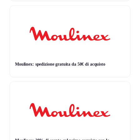
7G
30G
90G
Tutto
Moulinex: spedizione gratuita da 50€ di acquisto