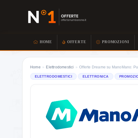
HOME
OFFERTE
PROMOZIONI
Home
»
Elettrodomestici
»
Offerte Dreame su ManoMano: Pul
ELETTRODOMESTICI
ELETTRONICA
PROMOZI