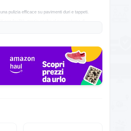
a pulizia efficace su pavimenti duri e tappeti.
i con facilità, grazie anche al suo sistema di
elli più persistenti.
 una sola carica.
i acquistare a un prezzo scontato tramite ManoMano
potente aspirazione da 4000Pa e la mappatura
n la ricarica subito risolto grazie all’ottima
esti strumenti affidabili per lungo tempo. Se stai
lente.
o. Affrettati: l’offerta è valida fino al 2025-12-