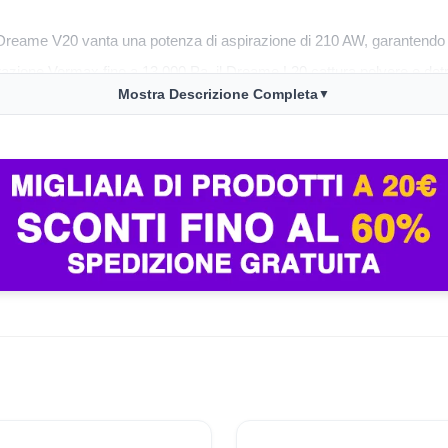
Dreame V20 vanta una potenza di aspirazione di 210 AW, garantendo un
zione Vormax fino a 13.000 Pa, il Dreame L20 cattura polvere e detrit
Mostra Descrizione Completa
▼
oviglio, questo dispositivo permette di pulire senza intoppi anche i cap
o massimo di 90 minuti, puoi coprire ampie aree della tua casa con
pulizia efficienti è ben consolidata, e oggi hai l’opportunità d
a esperienza positiva con un Dreame L20, evidenziando la sua 
alla pulizia, anche se inizialmente ha avuto qualche problema co
tisce anche tranquillità con una garanzia di 3 anni, rendendo qu
domestiche, le offerte Dreame di ManoMano sono una scelta eccel
are la tua esperienza di pulizia con le offerte Dreame su ManoMan