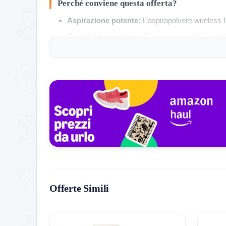
Perché conviene questa offerta?
Aspirazione potente:
L’aspirapolvere wireless 
Tecnologia avanzata:
Con una capacità di aspira
navigazione LDS e mappatura 3D.
Design pratico:
Progettato con un sistema anti-gr
Lunga autonomia:
Con un tempo di funzionament
La reputazione di Dreame nel fornire soluzioni di 
IT. Un particolare acquirente ha condiviso la su
precisa che rivoluziona completamente l’approccio 
assistenza del brand.
Oltre alla potenza e alla tecnologia, Dreame garan
cercando di migliorare la tua routine di pulizie 
Offerte Simili
Conclusione:
Non perdere l’occasione di trasform
22!