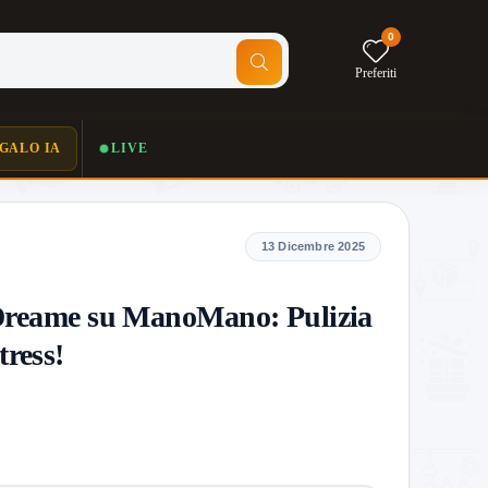
0
Preferiti
GALO IA
LIVE
13 Dicembre 2025
Dreame su ManoMano: Pulizia
ress!