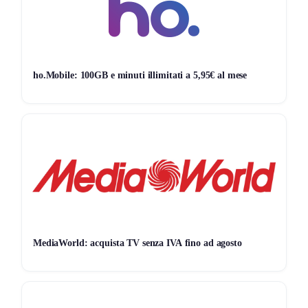
Vodafone.
Disponibilità Limitata
: Assicurati di cogliere questa
opportunità prima della scadenza.
ho.Mobile: 100GB e minuti illimitati a 5,95€ al mese
Scadenza dell’Offerta
Questa offerta speciale è disponibile fino al
31 dicembre
2024
. È il momento perfetto per passare a Vodafone e
godere di tutti i vantaggi di una connessione affidabile e
conveniente!
Link alla Promozione
Vuoi approfittare di questa fantastica opportunità?
Clicca
qui per attivare la tua linea Vodafone e beneficiare dello
MediaWorld: acquista TV senza IVA fino ad agosto
sconto del 50% sul costo di attivazione.
Assicurati di cogliere questa incredibile opportunità per
risparmiare e godere di un servizio di alta qualità con