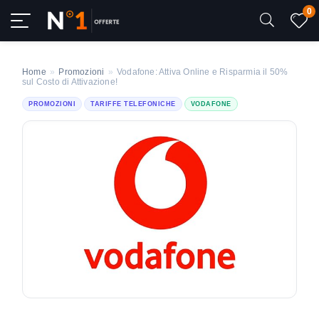
0
Home
»
Promozioni
»
Vodafone: Attiva Online e Risparmia il 50%
sul Costo di Attivazione!
PROMOZIONI
TARIFFE TELEFONICHE
VODAFONE