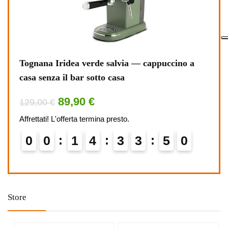
 nero
Tognana Iridea verde salvia — cappuccino a
Sams
casa senza il bar sotto casa
1.00
89,90 €
129,00 €
1585
Affrettati! L'offerta termina presto.
Affret
0
0
1
4
3
3
4
9
0
5
0
Store