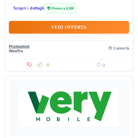
Scopri i dettagli
Promo a 5,99€
VEDI OFFERTA
Promozioni
1 anno fa
WindTre
0
0