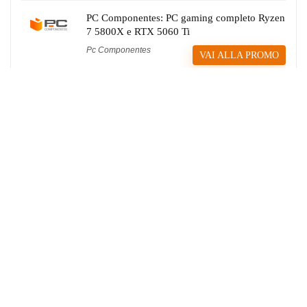
PC Componentes: PC gaming completo Ryzen
7 5800X e RTX 5060 Ti
Pc Componentes
VAI ALLA PROMO
CHI SIAMO
Il tuo punto di riferimento per il risparmio tech.
Selezioniamo manualmente le migliori offerte da Amazon e store
internazionali per farti acquistare al minimo storico.
Seguici su: