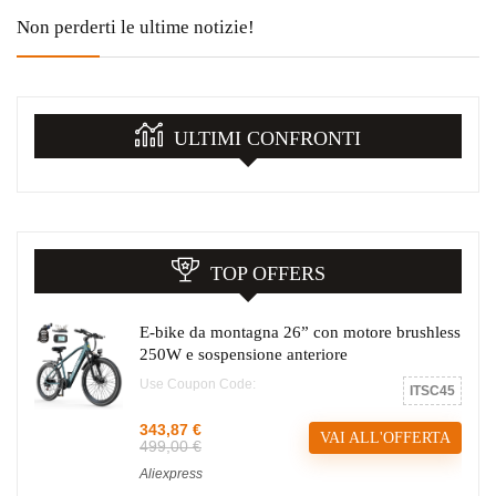
Non perderti le ultime notizie!
ULTIMI CONFRONTI
TOP OFFERS
E-bike da montagna 26” con motore brushless
250W e sospensione anteriore
Use Coupon Code:
ITSC45
343,87 €
VAI ALL'OFFERTA
499,00 €
Aliexpress