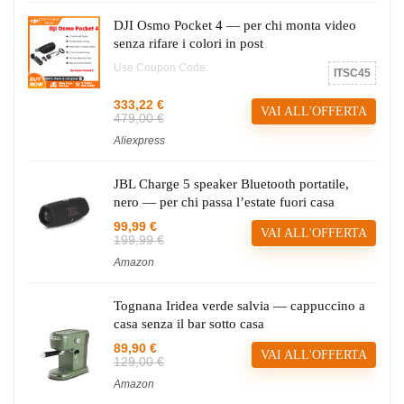
DJI Osmo Pocket 4 — per chi monta video
senza rifare i colori in post
Use Coupon Code:
ITSC45
333,22 €
VAI ALL'OFFERTA
479,00 €
Aliexpress
JBL Charge 5 speaker Bluetooth portatile,
nero — per chi passa l’estate fuori casa
99,99 €
VAI ALL'OFFERTA
199,99 €
Amazon
Tognana Iridea verde salvia — cappuccino a
casa senza il bar sotto casa
89,90 €
VAI ALL'OFFERTA
129,00 €
Amazon