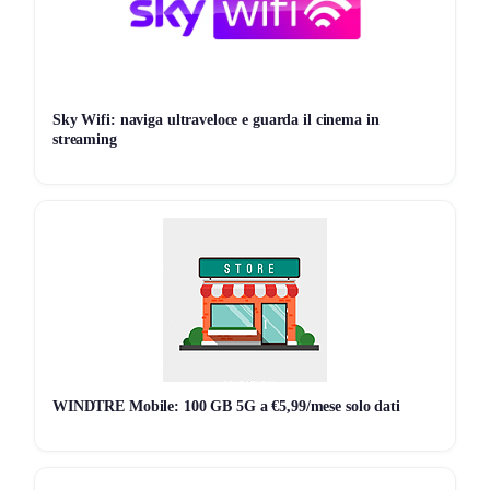
connessione stabile e veloce.
Come Attivare l’Offerta?
Visita il Sito Vodafone
: clicca sul link qui sotto per
Sky Wifi: naviga ultraveloce e guarda il cinema in
accedere alla pagina dedicata.
streaming
Scegli la Promozione
: seleziona l’offerta Internet
Illimitato.
Completa l’Attivazione Online
: goditi il prezzo scontato
sull’attivazione e inizia subito a navigare.
Attiva Internet Illimitato Vodafone a 25,90€/mese
Termini e Condizioni
Tariffe Valide
: offerta disponibile solo su piani
WINDTRE Mobile: 100 GB 5G a €5,99/mese solo dati
selezionati.
Validità
: promozione attivabile per un periodo limitato.
Attivazione Scontata
: disponibile solo per chi completa