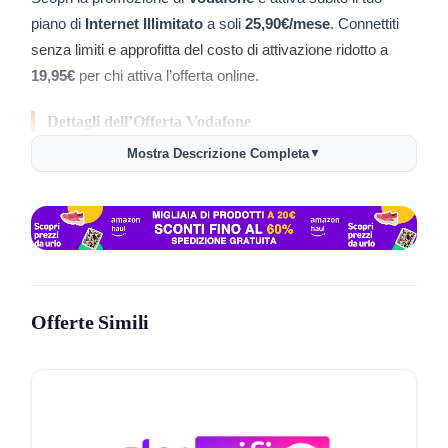
piano di
Internet Illimitato
a soli
25,90€/mese
. Connettiti
senza limiti e approfitta del costo di attivazione ridotto a
19,95€
per chi attiva l’offerta online.
Dettagli dell’Offerta Vodafone
Costo Mensile
Mostra Descrizione Completa
: 25,90€/mese + IVA.
▼
Attivazione Online Scontata
: 19,95€ invece di 39,90€.
Internet Illimitato
: naviga senza restrizioni per tutta la
famiglia.
Perché Scegliere questa Promozione?
Offerte Simili
Connettività Senza Limiti
: ideale per streaming,
gaming, lavoro da casa e molto altro.
Risparmio Online
: approfitta del costo di attivazione
scontato per chi attiva direttamente dal sito.
Velocità e Affidabilità
: Vodafone garantisce una