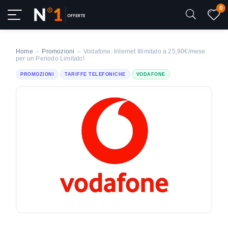
0
Home
»
Promozioni
»
Vodafone: Internet Illimitato a 25,90€/mese
per un Periodo Limitato!
PROMOZIONI
TARIFFE TELEFONICHE
VODAFONE