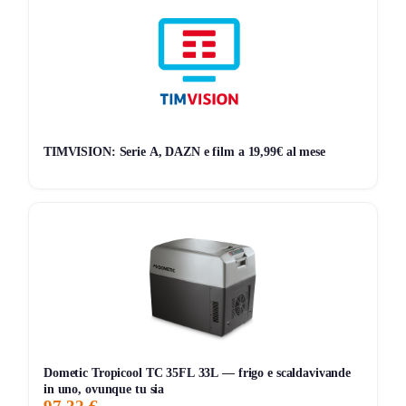
Applicabilità
: Valido solo su prodotti selezionati
Scadenza
Data di Scadenza
: 01/10/2024, ore 00:00
Acquista subito
e approfitta del codice sconto di 20€ per il
TIMVISION: Serie A, DAZN e film a 19,99€ al mese
Xiaomi Robot Vacuum S12!
Non vuoi perderti nessuna offerta? Allora unisciti al
nostro canale Telegram
Seguici su Telegram!
Dometic Tropicool TC 35FL 33L — frigo e scaldavivande
in uno, ovunque tu sia