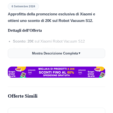
6 Settembre 2024
Approfitta della promozione esclusiva di Xiaomi e
ottieni uno sconto di 20€ sul Robot Vacuum S12.
Dettagli dell’Offerta
Sconto
:
20€
sul Xiaomi Robot Vacuum S12
Codice Coupon
:
20S12A
Mostra Descrizione Completa
▼
Link Promo
:
Acquista Xiaomi Robot Vacuum S12 con
Sconto
Non perdere questa occasione
di risparmiare sul tuo
nuovo aspirapolvere robotizzato Xiaomi. Usa il codice
sconto al momento dell’acquisto per ottenere il tuo
Offerte Simili
risparmio.
Limitazioni e Condizioni