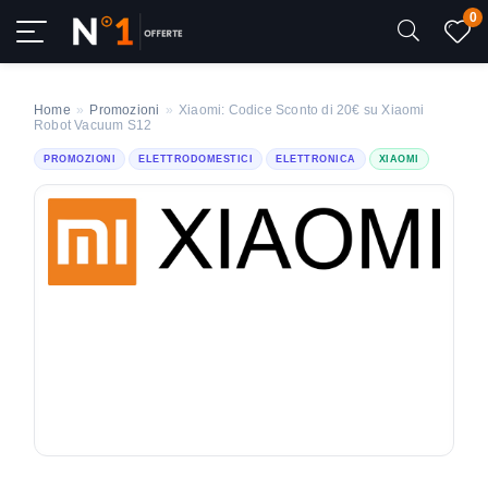
0
Home
»
Promozioni
»
Xiaomi: Codice Sconto di 20€ su Xiaomi
Robot Vacuum S12
PROMOZIONI
ELETTRODOMESTICI
ELETTRONICA
XIAOMI