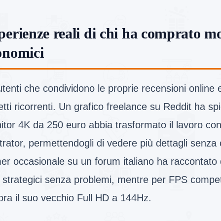
perienze reali di chi ha comprato m
onomici
utenti che condividono le proprie recensioni online 
tti ricorrenti. Un grafico freelance su Reddit ha s
itor 4K da 250 euro abbia trasformato il lavoro c
strator, permettendogli di vedere più dettagli senz
er occasionale su un forum italiano ha raccontato 
li strategici senza problemi, mentre per FPS competi
ora il suo vecchio Full HD a 144Hz.