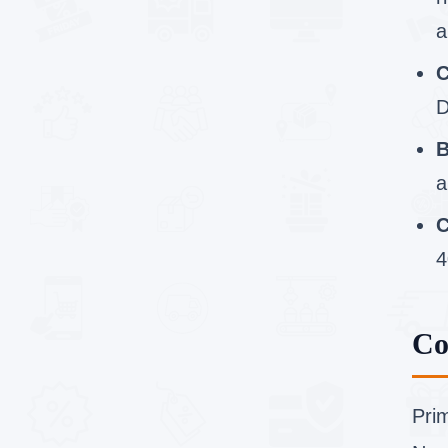
a
C
D
B
a
C
4
Co
Prim