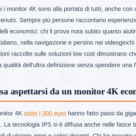
 i monitor 4K sono alla portata di tutti, anche con
tenuto. Sempre più persone raccontano esperienze
lli economici: chi li prova nota subito quanto aiuti
idiano, nella navigazione e persino nei videogiochi
ioni raccolte sulle soluzioni low cost dimostrano c
a qualità dell’ultra definizione senza spendere una 
sa aspettarsi da un monitor 4K eco
onitor 4K
sotto i 300 euro
hanno fatto passi da gigan
. La tecnologia IPS si è diffusa anche nelle fasce
li di visione ampi e colori decenti. Chi ha provato 