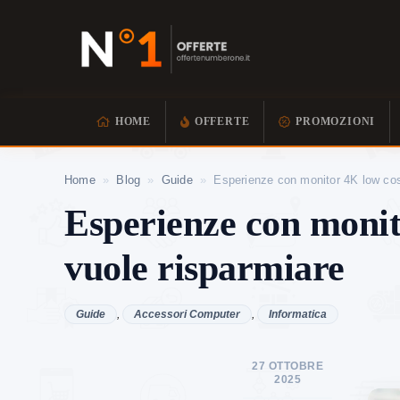
HOME
OFFERTE
PROMOZIONI
Home
»
Blog
»
Guide
»
Esperienze con monitor 4K low cost
Esperienze con monit
vuole risparmiare
Guide
,
Accessori Computer
,
Informatica
27 OTTOBRE
2025