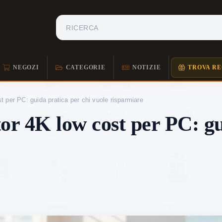
NEGOZI
CATEGORIE
NOTIZIE
TROVA RE
 per PC: guida pratica per chi vuole risparmiare
or 4K low cost per PC: gu