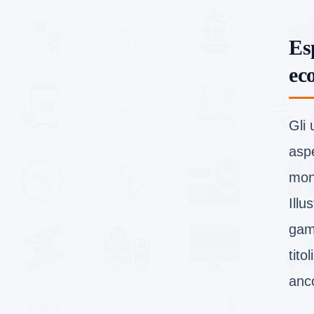
Es
ec
Gli 
aspe
mon
Illu
gam
tito
anc