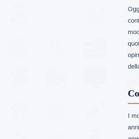
Oggi
con
mode
quot
opin
dell
Co
I m
anni
ango