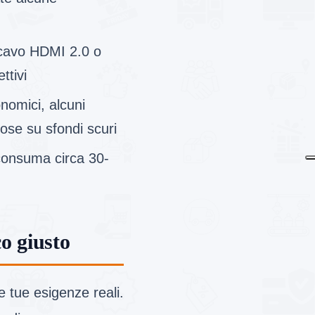
 cavo HDMI 2.0 o
ttivi
nomici, alcuni
iose su sfondi scuri
 consuma circa 30-
o giusto
e tue esigenze reali.