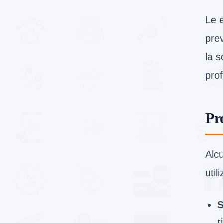
Le 
prev
la s
prof
Pr
Alcu
util
S
r