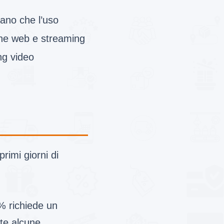
ano che l’uso
ione web e streaming
ng video
primi giorni di
0% richiede un
te alcune