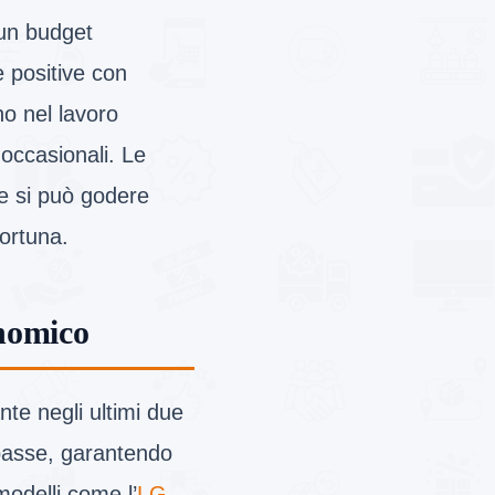
 un budget
 positive con
no nel lavoro
 occasionali. Le
he si può godere
fortuna.
nomico
te negli ultimi due
 basse, garantendo
modelli come l’
LG