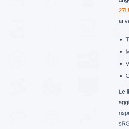
27U
ai v
T
M
V
G
Le l
aggi
risp
sRG