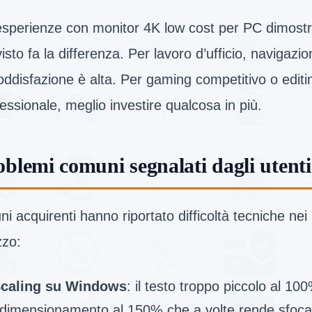
esperienze con monitor 4K low cost per PC dimostr
isto fa la differenza. Per lavoro d’ufficio, navigaz
oddisfazione è alta. Per gaming competitivo o editi
essionale, meglio investire qualcosa in più.
oblemi comuni segnalati dagli utenti
ni acquirenti hanno riportato difficoltà tecniche nei 
izzo:
caling su Windows
: il testo troppo piccolo al 10
idimensionamento al 150% che a volte rende sfoca