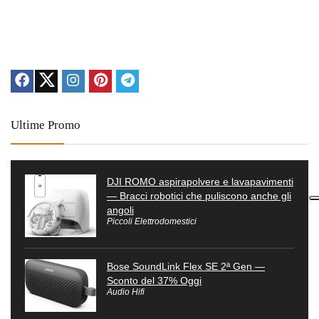
Ultime Promo
DJI ROMO aspirapolvere e lavapavimenti
— Bracci robotici che puliscono anche gli
angoli
Piccoli Elettrodomestici
Bose SoundLink Flex SE 2ª Gen —
Sconto del 37% Oggi
Audio Hifi