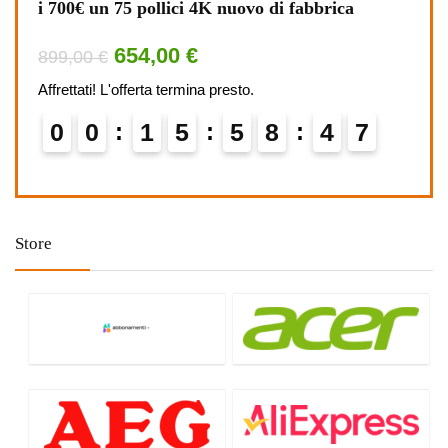
i 700€ un 75 pollici 4K nuovo di fabbrica
Glyp
654,00 €
899,00 €
699,
Affrettati! L'offerta termina presto.
Affret
0
0
1
5
5
8
4
6
0
7
Store