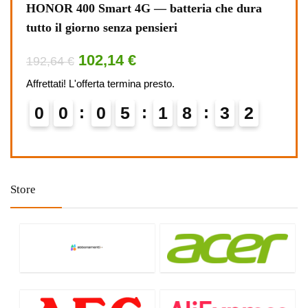
HONOR 400 Smart 4G — batteria che dura
ASU
tutto il giorno senza pensieri
l’uf
102,14 €
192,64 €
349,
Affrettati! L'offerta termina presto.
Affret
0
0
0
5
1
8
3
2
0
Store