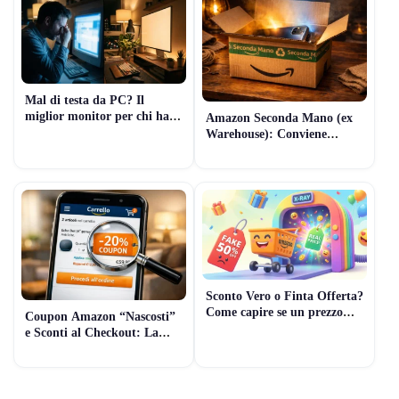
Mal di testa da PC? Il
miglior monitor per chi ha
Amazon Seconda Mano (ex
problemi di vista (Il segreto
Warehouse): Conviene
della “Luce Invisibile”)
davvero? Guida 2026 per
comprare Tech usato senza
rischi
Sconto Vero o Finta Offerta?
Come capire se un prezzo
Coupon Amazon “Nascosti”
Amazon è reale (7 Controlli
e Sconti al Checkout: La
Rapidi)
Guida Pratica per pagare
meno (Guida 2026)