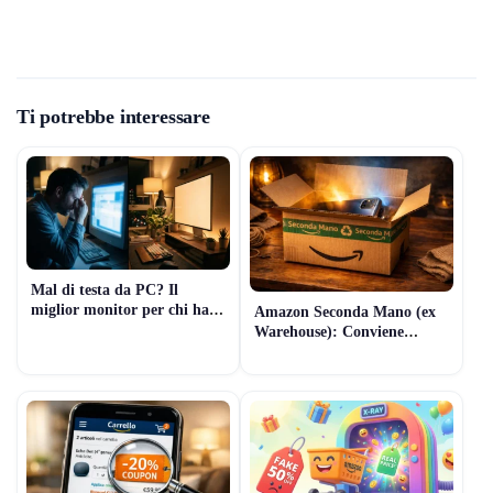
Ti potrebbe interessare
Mal di testa da PC? Il
miglior monitor per chi ha
Amazon Seconda Mano (ex
problemi di vista (Il segreto
Warehouse): Conviene
della “Luce Invisibile”)
davvero? Guida 2026 per
comprare Tech usato senza
rischi