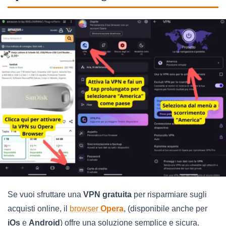
Se vuoi sfruttare una
VPN gratuita
per risparmiare sugli
acquisti online, il
browser
Opera
, (disponibile anche per
iOs
e
Android
) offre una soluzione semplice e sicura.