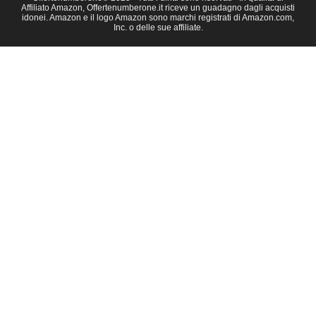
Affiliato Amazon, Offertenumberone.it riceve un guadagno dagli acquisti
idonei. Amazon e il logo Amazon sono marchi registrati di Amazon.com,
Inc. o delle sue affiliate.