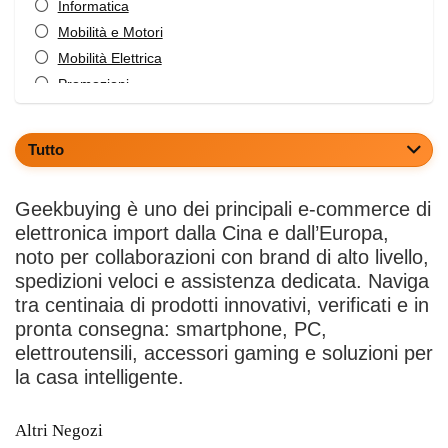
Informatica
Mobilità e Motori
Mobilità Elettrica
Promozioni
Servizi e abbonamenti
Smartphone
Tutto
Sport e Fitness
Tv e Video
Geekbuying è uno dei principali e-commerce di
Tutte le categorie
elettronica import dalla Cina e dall’Europa,
noto per collaborazioni con brand di alto livello,
spedizioni veloci e assistenza dedicata. Naviga
tra centinaia di prodotti innovativi, verificati e in
pronta consegna: smartphone, PC,
elettroutensili, accessori gaming e soluzioni per
la casa intelligente.​
Altri Negozi