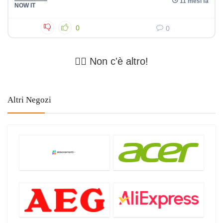
11 mesi fa
NOW IT
0
0
🤷‍♂️ Non c'è altro!
Altri Negozi