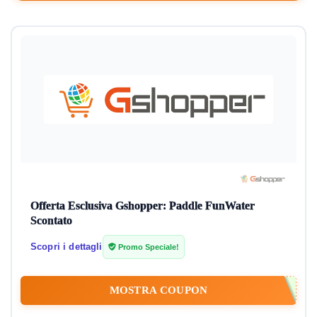
Piccoli Elettrodomestici
Promozioni
Servizi e abbonamenti
Smartphone
Smartwatch
Stampanti
Tablet
Tutte le categorie
Offerta Esclusiva Gshopper: Paddle FunWater
Scontato
Scopri i dettagli
Promo Speciale!
MOSTRA COUPON