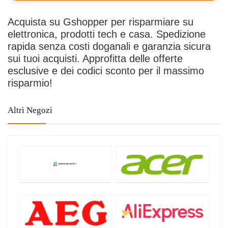
Piccoli Elettrodomestici
Acquista su Gshopper per risparmiare su
Promozioni
elettronica, prodotti tech e casa. Spedizione
Servizi e abbonamenti
rapida senza costi doganali e garanzia sicura
Smartphone
sui tuoi acquisti. Approfitta delle offerte
Smartwatch
esclusive e dei codici sconto per il massimo
Stampanti
risparmio!
Tablet
Tutte le categorie
Altri Negozi