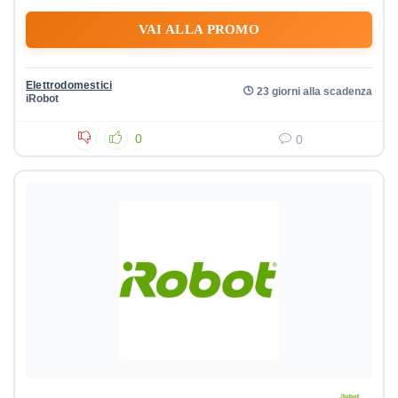
VAI ALLA PROMO
Elettrodomestici
23 giorni alla scadenza
iRobot
0
0