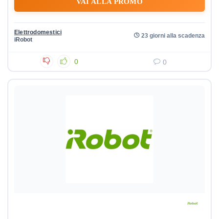
VAI ALLA PROMO
Elettrodomestici
23 giorni alla scadenza
iRobot
0
0