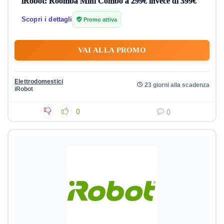
iRobot: Roomba Mini Combo a 299€ invece di 399€
Scopri i dettagli
Promo attiva
VAI ALLA PROMO
Elettrodomestici
23 giorni alla scadenza
iRobot
0
0